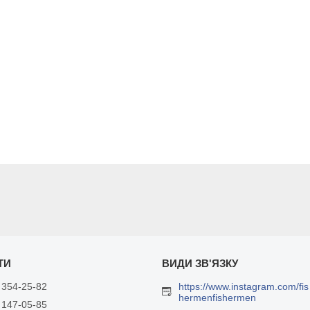
 354-25-82
https://www.instagram.com/fis
hermenfishermen
 147-05-85