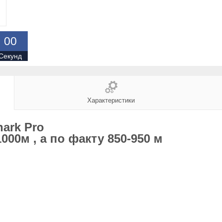
0
0
Секунд
Характеристики
ark Pro
00м , а по факту 850-950 м