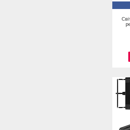
Сві
р