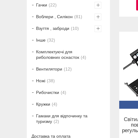
Гачки
22
Воблери , Силікон
81
Взуття , заброди
10
Інше
32
Комплектуючі для
риболовних оснасток
4
Вентилятори
12
Ножі
38
Рибочистки
4
Кружки
4
Гамаки для відпочинку та
Світи
туризму
2
по
регуль
Доставка та оплата