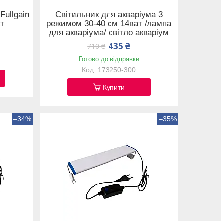
Fullgain
Світильник для акваріума 3
ат
режимом 30-40 см 14ват /лампа
для акваріума/ світло акваріум
435 ₴
710 ₴
Готово до відправки
173250-300
Купити
–34%
–35%