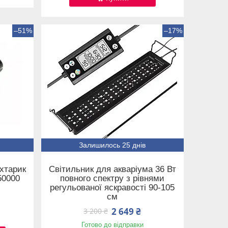
–51%
–17%
Залишилось 25 днів
хтарик
Світильник для акваріума 36 Вт
50000
повного спектру з рівнями
регульованої яскравості 90-105
см
2 649 ₴
3 200 ₴
Готово до відправки