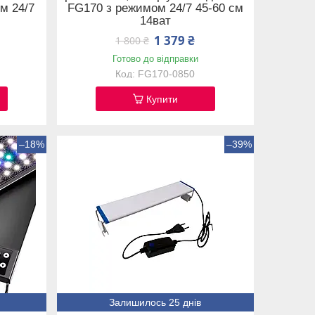
м 24/7
FG170 з режимом 24/7 45-60 см
14ват
1 379 ₴
1 800 ₴
Готово до відправки
FG170-0850
Купити
–18%
–39%
Залишилось 25 днів