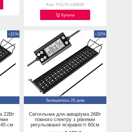
FG178 135600
Купити
–21%
–22%
Залишилось 25 днів
а 22Вт
Світильник для акваріума 26Вт
нями
повного спектру з рівнями
 45 см
регульованої яскравості 60см