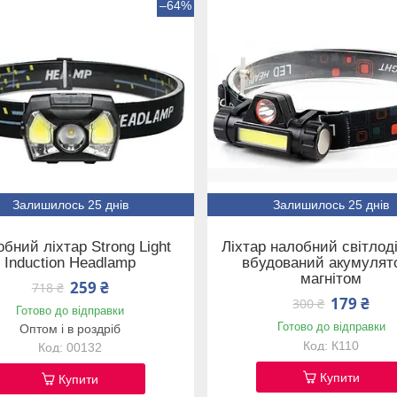
–64%
Залишилось 25 днів
Залишилось 25 днів
бний ліхтар Strong Light
Ліхтар налобний світлод
Induction Headlamp
вбудований акумулят
магнітом
259 ₴
718 ₴
179 ₴
300 ₴
Готово до відправки
Готово до відправки
Оптом і в роздріб
К110
00132
Купити
Купити