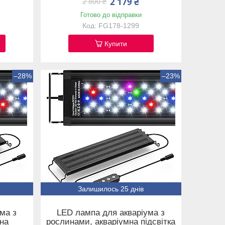
2 179 ₴
2 800 ₴
Готово до відправки
FG178-1299
Купити
–28%
–23%
Залишилось 25 днів
ма з
LED лампа для акваріума з
мна
рослинами, акваріумна підсвітка