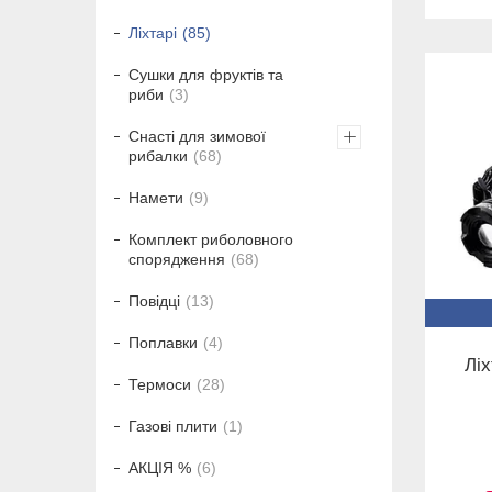
Ліхтарі
85
Сушки для фруктів та
риби
3
Снасті для зимової
рибалки
68
Намети
9
Комплект риболовного
спорядження
68
Повідці
13
Поплавки
4
Лі
Термоси
28
Газові плити
1
АКЦІЯ %
6