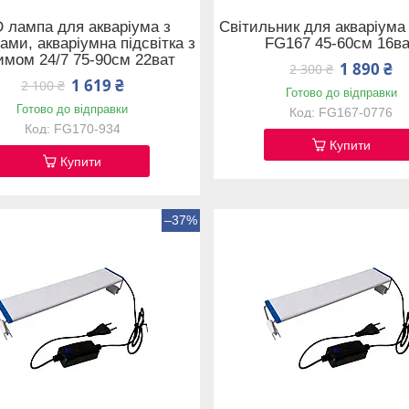
 лампа для акваріума з
Світильник для акваріума 
ами, акваріумна підсвітка з
FG167 45-60см 16в
имом 24/7 75-90см 22ват
1 890 ₴
2 300 ₴
1 619 ₴
2 100 ₴
Готово до відправки
Готово до відправки
FG167-0776
FG170-934
Купити
Купити
–37%