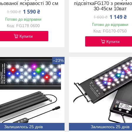
льованої яскравості 30 см
підсвіткаFG170 з режимо
30-45см 10ват
1 590 ₴
1 900 ₴
1 149 ₴
1 600 ₴
Готово до відправки
Готово до відправки
FG178 0600
FG170-0750
Купити
Купити
–23%
Залишилось 25 днів
Залишилось 25 днів