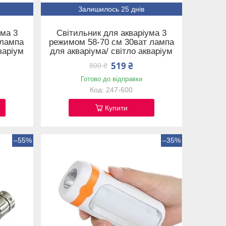
Залишилось 25 днів
ума 3
Світильник для акваріума 3
тлампа
режимом 58-70 см 30ват лампа
варіум
для акваріума/ світло акваріум
519 ₴
800 ₴
Готово до відправки
247-600
Купити
–55%
–35%