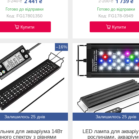
2 441 ₴
1 739 ₴
3 240 ₴
2 200 ₴
Готово до відправки
Готово до відправки
FG17801350
FG178-0949
Купити
Купити
–16%
Залишилось 25 днів
Залишилось 25 днів
льник для акваріума 14Вт
LED лампа для акваріу
вного спектру з рівнями
рослинами, акваріу