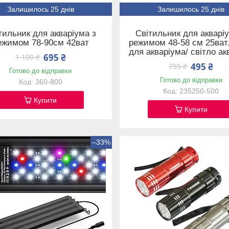
Залишилось 25 днів
Залишилось 25 днів
тильник для акваріума з
Світильник для акварі
ежимом 78-90см 42ват
режимом 48-58 см 25ва
для акваріума/ світло ак
695 ₴
1 100 ₴
495 ₴
755 ₴
Готово до відправки
Готово до відправки
360-800
235250-500
Купити
Купити
–33%