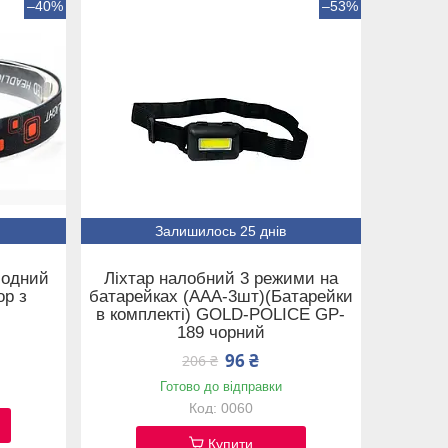
–40%
–53%
Залишилось 25 днів
іодний
Ліхтар налобний 3 режими на
ор з
батарейках (ААА-3шт)(Батарейки
в комплекті) GOLD-POLICE GP-
189 чорний
96 ₴
206 ₴
Готово до відправки
0060
Купити