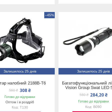
–45%
Залишилось 25 днів
Залишилось 25 днів
хтар налобний 2188B-T6
Багатофункціональний лі
Vision Group Swat LED 
308 ₴
560 ₴
284,20 ₴
580 ₴
Готово до відправки
Готово до відправки
Оптом і в роздріб
B090
T130