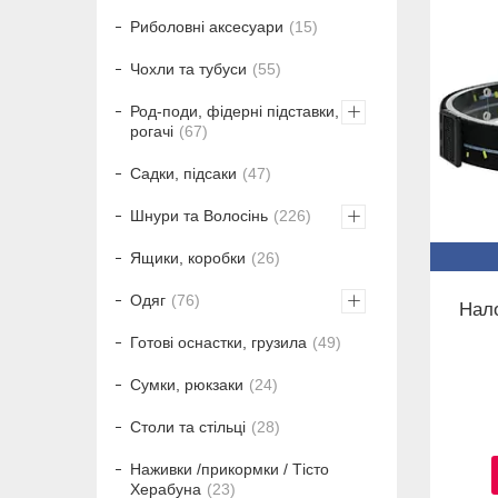
Риболовні аксесуари
15
Чохли та тубуси
55
Род-поди, фідерні підставки,
рогачі
67
Садки, підсаки
47
Шнури та Волосінь
226
Ящики, коробки
26
Одяг
76
Нало
Готові оснастки, грузила
49
Сумки, рюкзаки
24
Столи та стільці
28
Наживки /прикормки / Тісто
Херабуна
23