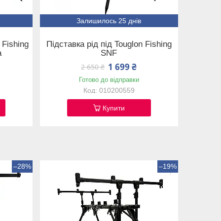
Залишилось 25 днів
 Fishing
Підставка рід під Touglon Fishing
а
SNF
1 699 ₴
2 650 ₴
Готово до відправки
010200559
Купити
–28%
–19%