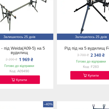
Залишилось 25 днів
Залишилось 25 днів
 - під Weida(A09-5) на 5
Рід під на 5 вудилищ 
вудилищ
2 340 ₴
3 700 ₴
1 969 ₴
2 200 ₴
Готово до відправки
Готово до відправки
F283
A09490
Купити
Купити
–40%