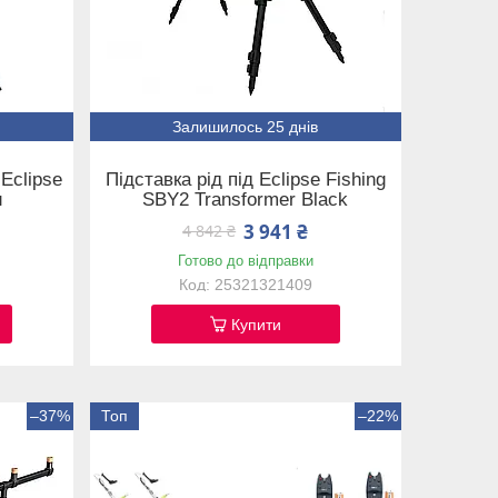
Залишилось 25 днів
Eclipse
Підставка рід під Eclipse Fishing
и
SBY2 Transformer Black
3 941 ₴
4 842 ₴
Готово до відправки
25321321409
Купити
–37%
Топ
–22%