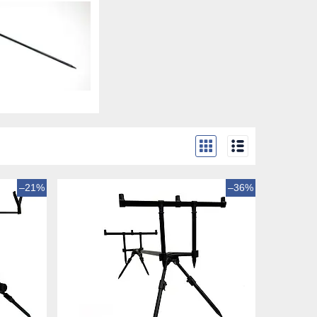
–21%
–36%