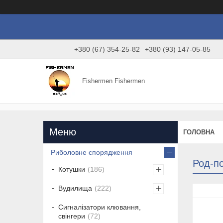
+380 (67) 354-25-82
+380 (93) 147-05-85
Fishermen Fishermen
ГОЛОВНА
Риболовне спорядження
Род-по
Котушки
186
Вудилища
222
Сигналізатори клювання,
свінгери
72