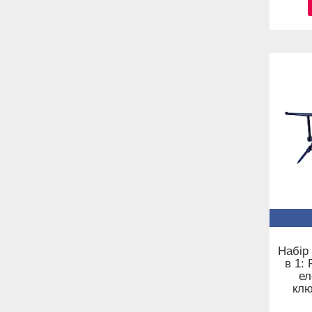
Набір
в 1:
ел
клю