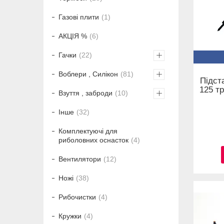
Газові плити
1
АКЦІЯ %
6
Гачки
22
Воблери , Силікон
81
Підст
125 тр
Взуття , заброди
10
Інше
32
Комплектуючі для
риболовних оснасток
4
Вентилятори
12
Ножі
38
Рибочистки
4
Кружки
4