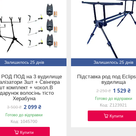
Залишилось 25 днів
Залишилось 25 днів
р РОД ПОД на 3 вудилище
Підставка род под Eclips
алізатори 3шт + Свінгера
вудилища
шт комплект + чохол.В
1 529 ₴
2 250 ₴
дарунок волосінь тісто
Херабуна
Готово до відправки
Z123921
2 099 ₴
3 500 ₴
Готово до відправки
Купити
1045700
Купити