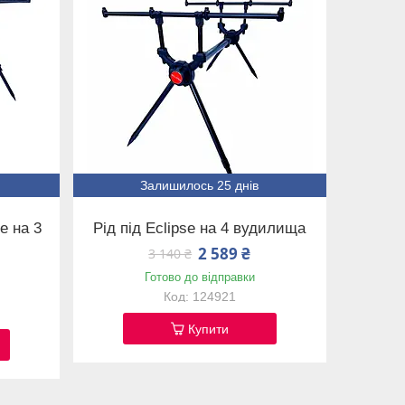
Залишилось 25 днів
e на 3
Рід під Eclipse на 4 вудилища
2 589 ₴
3 140 ₴
Готово до відправки
124921
Купити