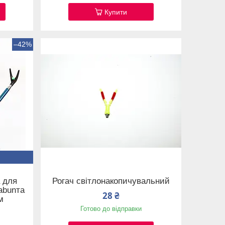
Купити
–42%
а для
Рогач світлонакопичувальний
abunта
28 ₴
м
Готово до відправки