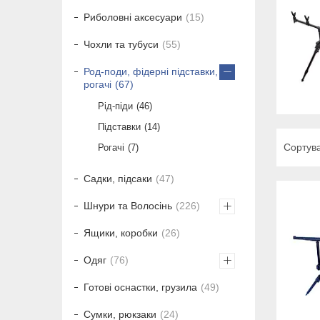
Риболовні аксесуари
15
Чохли та тубуси
55
Род-поди, фідерні підставки,
рогачі
67
Рід-піди
46
Підставки
14
Рогачі
7
Садки, підсаки
47
Шнури та Волосінь
226
Ящики, коробки
26
Одяг
76
Готові оснастки, грузила
49
Сумки, рюкзаки
24