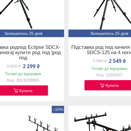
Залишилось 25 днів
Залишилось 25 днів
авка родпод Eclipse SDCX-
Підставка род под качеля 
инога| купити род под |род
SDCS-125 на 4 ног
под
2 549 ₴
3 560 ₴
2 299 ₴
2 800 ₴
Готово до відправки
Готово до відправки
1201007
3013230865
Купити
Купити
–10%