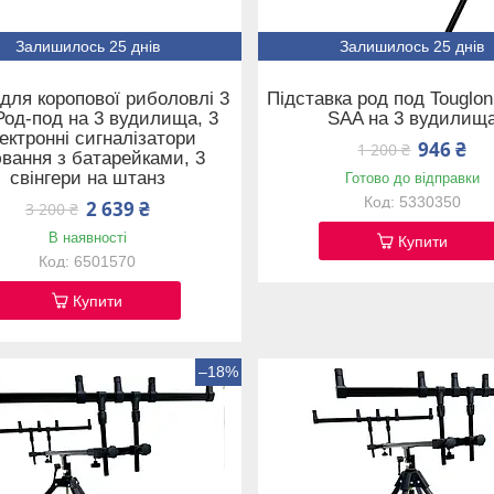
Залишилось 25 днів
Залишилось 25 днів
 для коропової риболовлі 3
Підставка род под Touglon
 Род-под на 3 вудилища, 3
SAA на 3 вудилищ
ектронні сигналізатори
946 ₴
1 200 ₴
вання з батарейками, 3
свінгери на штанз
Готово до відправки
5330350
2 639 ₴
3 200 ₴
В наявності
Купити
6501570
Купити
–18%