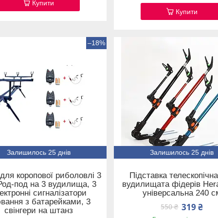
Купити
Купити
–18%
Залишилось 25 днів
Залишилось 25 днів
 для коропової риболовлі 3
Підставка телескопічн
 Род-под на 3 вудилища, 3
вудилищата фідерів Her
ектронні сигналізатори
універсальна 240 с
вання з батарейками, 3
319 ₴
550 ₴
свінгери на штанз