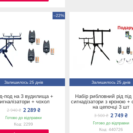
–22%
Залишилось 25 днів
Залишилось 25 днів
д-под на 3 вудилища +
Набір рибловний рід під
игналізатори + чохол
сигнадізатори з кроною + 
на цепочці 3 шт
2 289 ₴
2 940 ₴
2 749 ₴
3 500 ₴
Готово до відправки
Готово до відправки
2299
440726