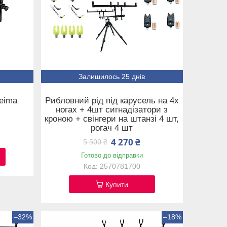
Залишилось 25 днів
Feima
Рибловний рід під карусель на 4х
ногах + 4шт сигнадізатори з
кроною + свінгери на штанзі 4 шт,
рогач 4 шт
4 270 ₴
5 500 ₴
Готово до відправки
2570781700
Купити
–32%
–18%