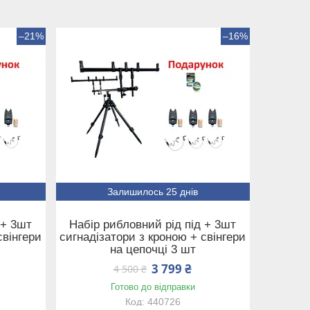
–21%
–16%
Залишилось 25 днів
 + 3шт
Набір рибловний рід під + 3шт
свінгери
сигнадізатори з кроною + свінгери
на цепочці 3 шт
3 799 ₴
4 500 ₴
Готово до відправки
440726