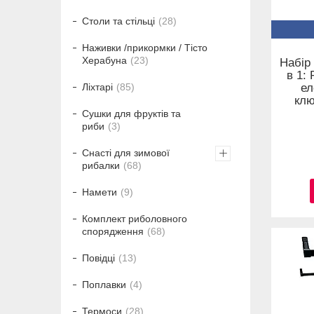
Столи та стільці
28
Наживки /прикормки / Тісто
Херабуна
23
Набір
в 1:
ел
Ліхтарі
85
клю
Сушки для фруктів та
риби
3
Снасті для зимової
рибалки
68
Намети
9
Комплект риболовного
спорядження
68
Повідці
13
Поплавки
4
Термоси
28