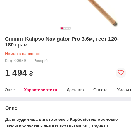
Спінінг Kalipso Navigator Pro 3.6м, тест 120-
180 грам
Немає в наявності
Код: 00659
Роздріб
1 494
₴
Опис
Характеристики
Доставка
Оплата
Умови 
Опис
Дане вудилища виготовлене з Карбон/стекловолокно
якісні пропускні кільця із вставками SIC, зручна і