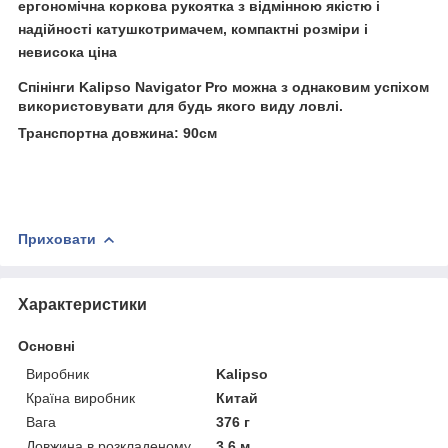
ергономічна коркова рукоятка з відмінною якістю і
надійності катушкотримачем, компактні розміри і
невисока ціна
Спінінги Kalipso Navigator Pro можна з однаковим успіхом
використовувати для будь якого виду ловлі.
Транспортна довжина: 90см
Приховати
Характеристики
Основні
Виробник
Kalipso
Країна виробник
Китай
Вага
376 г
Довжина в розкладеному
3.6 м