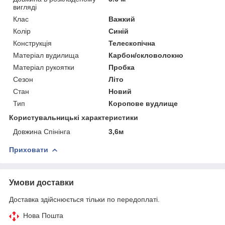
вигляді
Клас
Важкий
Колір
Синій
Конструкція
Телескопічна
Матеріал вудилища
Карбон/скловолокно
Матеріал рукоятки
Пробка
Сезон
Літо
Стан
Новий
Тип
Коропове вудлище
Користувальницькі характеристики
Довжина Спінінга
3,6м
Приховати
Умови доставки
Доставка здійснюється тільки по передоплаті.
Нова Пошта