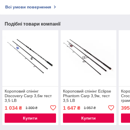
Всі умови повернення
Подібні товари компанії
Короповий спінінг
Короповий спінінг Eclipse
Коро
Discovery Carp 3,6м тест
Phantom Carp 3,9м, тест
Croc
3,5 LB
3,5 LB
грам
1 034
1 647
395
₴
₴
1 300 ₴
1 957 ₴
Купити
Купити