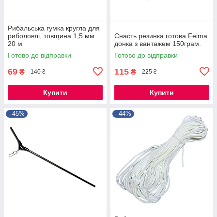
Рибальська гумка кругла для
риболовлі, товщина 1,5 мм
Снасть резинка готова Feima
20 м
донка з вантажем 150грам.
Готово до відправки
Готово до відправки
69
115
₴
₴
140 ₴
225 ₴
Купити
Купити
–45%
–44%