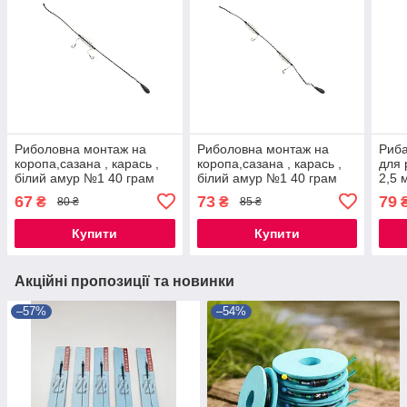
Риболовна монтаж на
Риболовна монтаж на
Риба
коропа,сазана , карась ,
коропа,сазана , карась ,
для 
білий амур №1 40 грам
білий амур №1 40 грам
2,5 
67
73
79
₴
₴
80 ₴
85 ₴
Купити
Купити
Акційні пропозиції та новинки
–57%
–54%