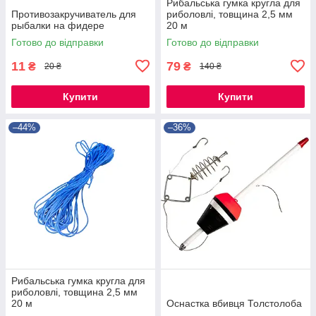
Рибальська гумка кругла для
Противозакручиватель для
риболовлі, товщина 2,5 мм
рыбалки на фидере
20 м
Готово до відправки
Готово до відправки
11
79
₴
₴
20 ₴
140 ₴
Купити
Купити
–44%
–36%
Рибальська гумка кругла для
риболовлі, товщина 2,5 мм
20 м
Оснастка вбивця Толстолоба