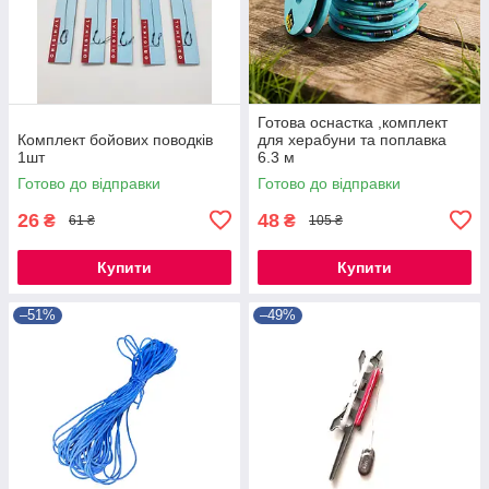
Готова оснастка ,комплект
Комплект бойових поводків
для херабуни та поплавка
1шт
6.3 м
Готово до відправки
Готово до відправки
26
48
₴
₴
61 ₴
105 ₴
Купити
Купити
–51%
–49%