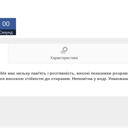
0
0
Секунд
Характеристики
sible має низьку пам'ять і розтяжність, високі показники розр
ся високою стійкістю до стирання. Непомітна у воді. Упакован