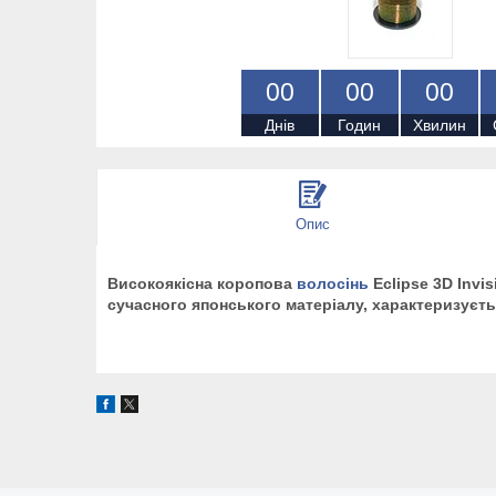
0
0
0
0
0
0
Днів
Годин
Хвилин
Опис
Високоякісна коропова
волосінь
Eclipse 3D Invi
сучасного японського матеріалу, характеризуєть