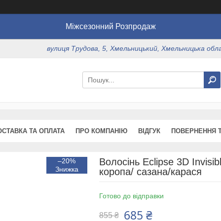
Міжсезонний Розпродаж
вулиця Трудова, 5, Хмельницький, Хмельницька обл
ОСТАВКА ТА ОПЛАТА
ПРО КОМПАНІЮ
ВІДГУК
ПОВЕРНЕННЯ Т
Волосінь Eclipse 3D Invisib
–20%
коропа/ сазана/карася
Готово до відправки
685 ₴
855 ₴