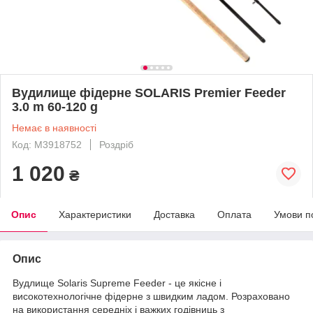
Вудилище фідерне SOLARIS Premier Feeder
3.0 m 60-120 g
Немає в наявності
Код: M3918752
Роздріб
1 020
₴
Опис
Характеристики
Доставка
Оплата
Умови п
Опис
Вудлище Solaris Supreme Feeder - це якісне і
високотехнологічне фідерне з швидким ладом. Розраховано
на використання середніх і важких годівниць з