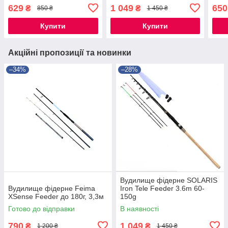
629
1 049
650
₴
₴
850 ₴
1 450 ₴
Купити
Купити
Акційні пропозиції та новинки
–34%
–28%
Вудилище фідерне SOLARIS
Вудилище фідерне Feima
Iron Tele Feeder 3.6m 60-
XSense Feeder до 180г, 3,3м
150g
Готово до відправки
В наявності
790
1 049
₴
₴
1 200 ₴
1 450 ₴