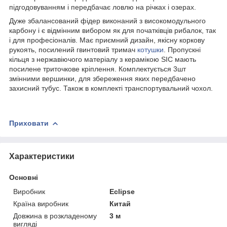
підгодовуванням і передбачає ловлю на річках і озерах.
Дуже збалансований фідер виконаний з високомодульного
карбону і є відмінним вибором як для початківців рибалок, так
і для професіоналів. Має приємний дизайн, якісну коркову
рукоять, посилений гвинтовий тримач
котушки
. Пропускні
кільця з нержавіючого матеріалу з керамікою SIC мають
посилене триточкове кріплення. Комплектується 3шт
змінними вершинки, для збереження яких передбачено
захисний тубус. Також в комплекті транспортувальний чохол.
Приховати
Характеристики
Основні
Виробник
Eclipse
Країна виробник
Китай
Довжина в розкладеному
3 м
вигляді