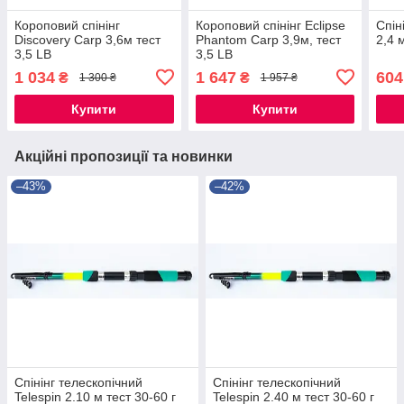
Короповий спінінг
Короповий спінінг Eclipse
Спін
Discovery Carp 3,6м тест
Phantom Carp 3,9м, тест
2,4 
3,5 LB
3,5 LB
1 034
1 647
604
₴
₴
1 300 ₴
1 957 ₴
Купити
Купити
Акційні пропозиції та новинки
–43%
–42%
Спінінг телескопічний
Спінінг телескопічний
Telespin 2.10 м тест 30-60 г
Telespin 2.40 м тест 30-60 г