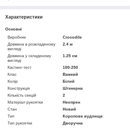
Характеристики
Основні
Виробник
Crocodile
Довжина в розкладеному
2.4 м
вигляді
Довжина у складеному
1.25 см
вигляді
Кастинг-тест
100-250
Клас
Важкий
Колір
Білий
Конструкція
Штекерна
Кількість секцій
2
Матеріал рукоятки
Неопрен
Стан
Новий
Тип
Коропове вудлище
Тип рукоятки
Дворучна