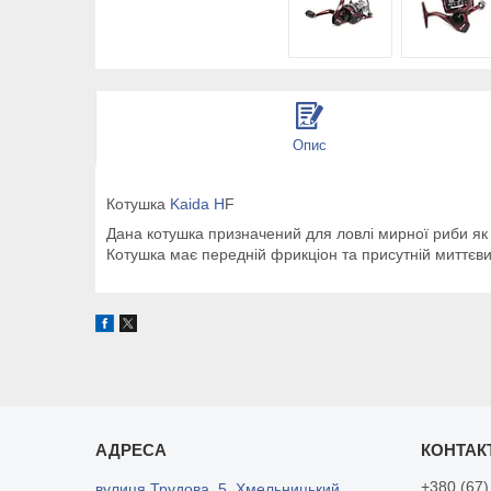
Опис
Котушка
Kaida H
F
Дана котушка призначений для ловлі мирної риби як н
Котушка має передній фрикціон та присутній миттєвий
+380 (67)
вулиця Трудова, 5, Хмельницький,