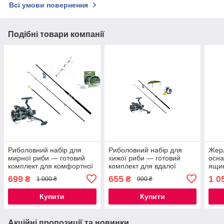
Всі умови повернення
Подібні товари компанії
Риболовний набір для
Риболовний набір для
Жер
мирної риби — готовий
хижої риби — готовий
осна
комплект для комфортної
комплект для вдалої
ящик
риболовлі
риболовлі
рибо
699
655
1 0
₴
₴
1 000 ₴
900 ₴
Купити
Купити
Акційні пропозиції та новинки