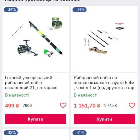
–34%
–34%
Готовий універсальний
Риболовний набір на
риболовний набір
поплавок махова ввудка 5,4м
оснащений 21, на карася
, чохол 1 м (подарунок ліхтар
,коропа, ляща, плотва
)
В наявності
В наявності
499
1 151,70
₴
₴
760 ₴
1 745 ₴
Купити
Купити
–33%
–31%