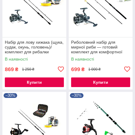
Набір для лову хижака (щука,
Риболовний набір для
судак, окунь, головень)/
мирної риби — готовий
комплект для рибалки
комплект для комфортної
риболовлі
В наявності
В наявності
869
699
₴
₴
1 250 ₴
1 000 ₴
Купити
Купити
–30%
–30%