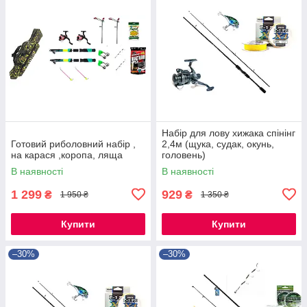
Набір для лову хижака спінінг
Готовий риболовний набір ,
2,4м (щука, судак, окунь,
на карася ,коропа, ляща
головень)
В наявності
В наявності
1 299
929
₴
₴
1 950 ₴
1 350 ₴
Купити
Купити
–30%
–30%