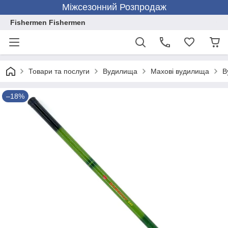
Міжсезонний Розпродаж
Fishermen Fishermen
Товари та послуги
Вудилища
Махові вудилища
В
–18%