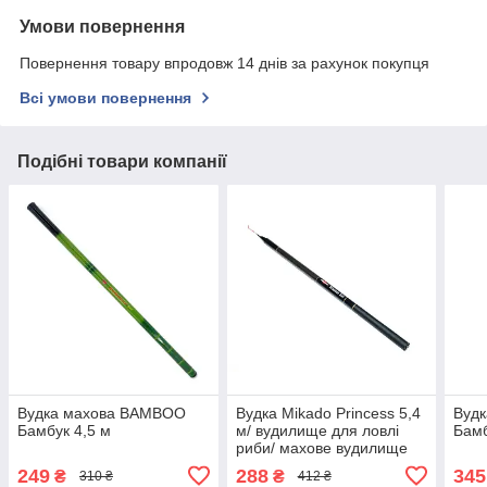
Умови повернення
Повернення товару впродовж 14 днів за рахунок покупця
Всі умови повернення
Подібні товари компанії
Вудка махова BAMBOO
Вудка Mikado Princess 5,4
Вуд
Бамбук 4,5 м
м/ вудилище для ловлі
Бамб
риби/ махове вудилище
249
288
345
₴
₴
310 ₴
412 ₴