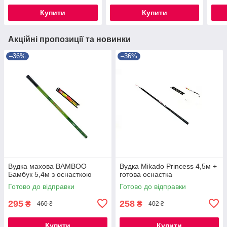
Купити
Купити
Акційні пропозиції та новинки
–36%
–36%
Вудка махова BAMBOO
Вудка Mikado Princess 4,5м +
Бамбук 5,4м з оснасткою
готова оснастка
Готово до відправки
Готово до відправки
295
258
₴
₴
460 ₴
402 ₴
Купити
Купити