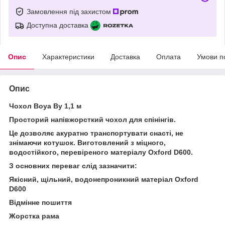
Замовлення під захистом
Доступна доставка
Опис
Характеристики
Доставка
Оплата
Умови п
Опис
Чохол Boya By 1,1 м
Просторий напівжорсткий чохол для спінінгів.
Це дозволяє акуратно транспортувати снасті, не
знімаючи котушок. Виготовлений з міцного,
водостійкого, перевіреного матеріалу Oxford D600.
З основних переваг слід зазначити:
Якісний, щільний, водонепроникний матеріал Oxford
D600
Відмінне пошиття
Жорстка рама