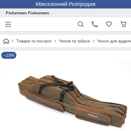
Міжсезонний Розпродаж
Fishermen Fishermen
Товари та послуги
Чохли та тубуси
Чохол для вудил
–13%