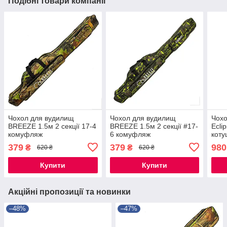
Подібні товари компанії
Чохол для вудилищ
Чохол для вудилищ
Чохо
BREEZE 1.5м 2 секції 17-4
BREEZE 1.5м 2 секції #17-
Ecli
комуфляж
6 комуфляж
коту
379
379
980
₴
₴
620 ₴
620 ₴
Купити
Купити
Акційні пропозиції та новинки
–48%
–47%