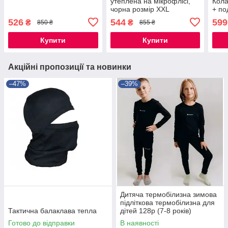
утеплена на мікрофлісі,
Кола
чорна розмір XXL
+ по
тер
526
544
599
₴
₴
850 ₴
855 ₴
Купити
Купити
Акційні пропозиції та новинки
–47%
–39%
Дитяча термобілизна зимова
підліткова термобілизна для
Тактична балаклава тепла
дітей 128р (7-8 років)
Готово до відправки
В наявності