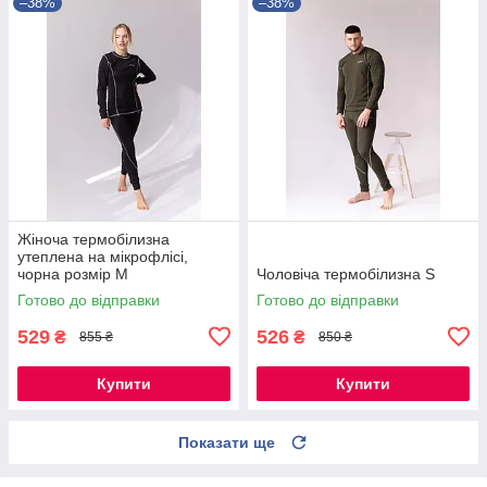
–38%
–38%
Жіноча термобілизна
утеплена на мікрофлісі,
чорна розмір M
Чоловіча термобілизна S
Готово до відправки
Готово до відправки
529
526
₴
₴
855 ₴
850 ₴
Купити
Купити
Показати ще