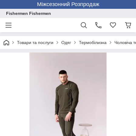
Міжсезонний Розпродаж
Fishermen Fishermen
Товари та послуги
Одяг
Термобілизна
Чоловіча 