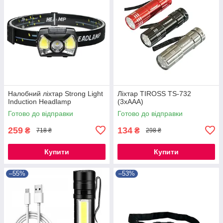
Налобний ліхтар Strong Light
Ліхтар TIROSS TS-732
Induction Headlamp
(3xAAA)
Готово до відправки
Готово до відправки
259
134
₴
₴
718 ₴
298 ₴
Купити
Купити
–55%
–53%