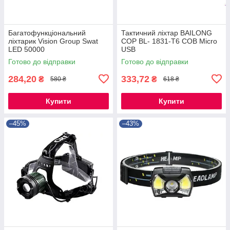
Багатофункціональний
Тактичний ліхтар BAILONG
ліхтарик Vision Group Swat
COP BL- 1831-T6 COB Micro
LED 50000
USB
Готово до відправки
Готово до відправки
284,20
333,72
₴
₴
580 ₴
618 ₴
Купити
Купити
–45%
–43%