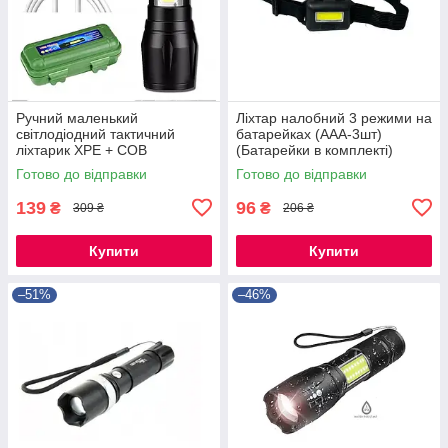
Ручний маленький
Ліхтар налобний 3 режими на
світлодіодний тактичний
батарейках (ААА-3шт)
ліхтарик XPE + COB
(Батарейки в комплекті)
GOLD-POLICE GP-189
Готово до відправки
Готово до відправки
чорний
139
96
₴
₴
309 ₴
206 ₴
Купити
Купити
–51%
–46%