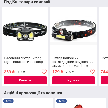
Подібні товари компанії
Налобний ліхтар Strong
Ліхтар налобний
Ліхт
Light Induction Headlamp
світлодіодний вбудований
акумулятор з магнітом
259
179
744
₴
₴
718 ₴
300 ₴
Купити
Купити
Акційні пропозиції та новинки
–64%
–55%