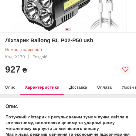
Ліхтарик Bailong BL P02-P50 usb
Немає в наявності
Код: X170
Роздріб
927
₴
Опис
Характеристики
Доставка
Оплата
Умови 
Опис
Потужний ліхтарик з регульованим зумом пучка світла в
компактному, вологозахищеному та удароміцному
металевому корпусі з алюмінієвого сплаву
Має кілька режимів свічення та економічне підсвічування