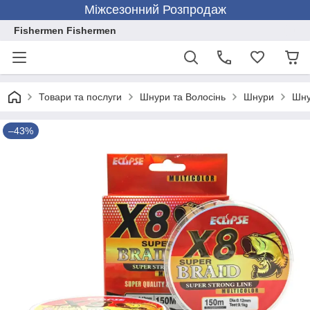
Міжсезонний Розпродаж
Fishermen Fishermen
Товари та послуги
Шнури та Волосінь
Шнури
Шну
–43%