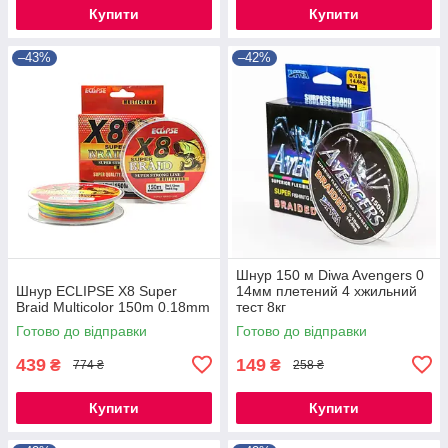
Купити
Купити
–43%
–42%
Шнур 150 м Diwa Avengers 0
Шнур ECLIPSE X8 Super
14мм плетений 4 хжильний
Braid Multicolor 150m 0.18mm
тест 8кг
Готово до відправки
Готово до відправки
439
149
₴
₴
774 ₴
258 ₴
Купити
Купити