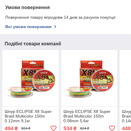
Умови повернення
Повернення товару впродовж 14 днів за рахунок покупця
Всі умови повернення
Подібні товари компанії
Шнур ECLIPSE X8 Super
Шнур ECLIPSE X8 Super
Шнур
Braid Multicolor 150m
Braid Multicolor 150m
Brai
0.12mm 9,1кг
0.08mm 5,6кг
0.14
494
534
448
₴
₴
824 ₴
824 ₴