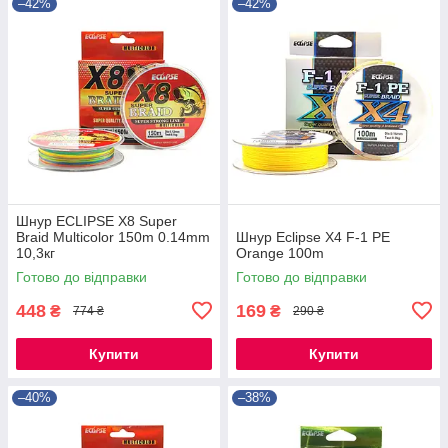
–42%
–42%
Шнур ECLIPSE X8 Super
Braid Multicolor 150m 0.14mm
Шнур Eclipse X4 F-1 PE
10,3кг
Orange 100m
Готово до відправки
Готово до відправки
448
169
₴
₴
774 ₴
290 ₴
Купити
Купити
–40%
–38%