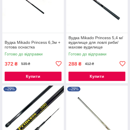
Вудка Mikado Princess 5,4 м/
Вудка Mikado Princess 6,3м +
вудилище для ловлі риби/
готова оснастка
махове вудилище
Готово до відправки
Готово до відправки
372
288
₴
₴
535 ₴
412 ₴
Купити
Купити
–29%
–29%