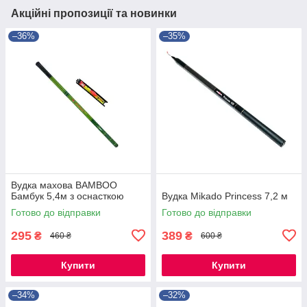
Акційні пропозиції та новинки
–36%
–35%
Вудка махова BAMBOO
Бамбук 5,4м з оснасткою
Вудка Mikado Princess 7,2 м
Готово до відправки
Готово до відправки
295
389
₴
₴
460 ₴
600 ₴
Купити
Купити
–34%
–32%