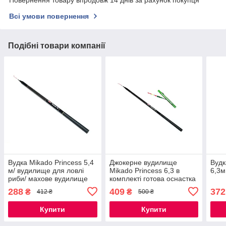
Повернення товару впродовж 14 днів за рахунок покупця
Всі умови повернення
Подібні товари компанії
Вудка Mikado Princess 5,4
Джокерне вудилище
Вудк
м/ вудилище для ловлі
Mikado Princess 6,3 в
6,3м
риби/ махове вудилище
комплекті готова оснастка
на 2 гачки з мотовилом
288
409
372
₴
₴
412 ₴
500 ₴
Купити
Купити