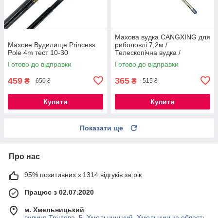
Махова вудка CANGXING для
Махове Вудилище Princess
риболовлі 7,2м /
Pole 4m тест 10-30
Телескопічна вудка /
Вудилище
Готово до відправки
Готово до відправки
459
365
₴
₴
650 ₴
515 ₴
Купити
Купити
Показати ще
Про нас
95% позитивних з 1314 відгуків за рік
Працює з 02.07.2020
м. Хмельницький
вулиця Трудова, 5, Хмельницький, Хмельницька область,