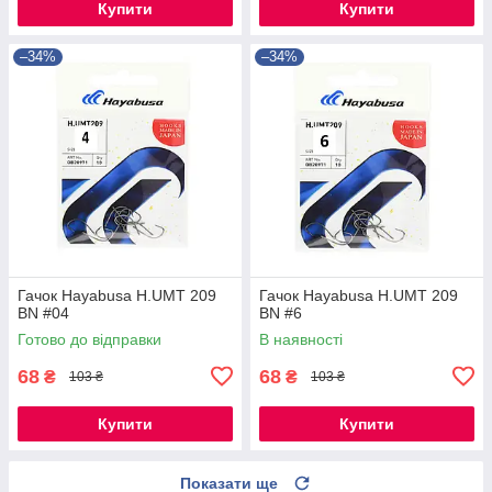
Купити
Купити
–34%
–34%
Гачок Hayabusa H.UMT 209
Гачок Hayabusa H.UMT 209
BN #04
BN #6
Готово до відправки
В наявності
68
68
₴
₴
103 ₴
103 ₴
Купити
Купити
Показати ще