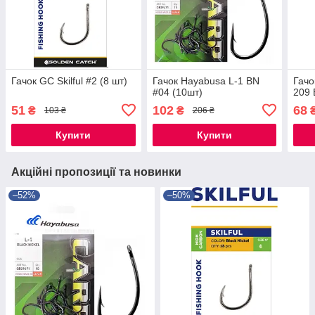
Гачок GC Skilful #2 (8 шт)
Гачок Hayabusa L-1 BN
Гачо
#04 (10шт)
209 
51
102
68
₴
₴
103 ₴
206 ₴
Купити
Купити
Акційні пропозиції та новинки
–52%
–50%