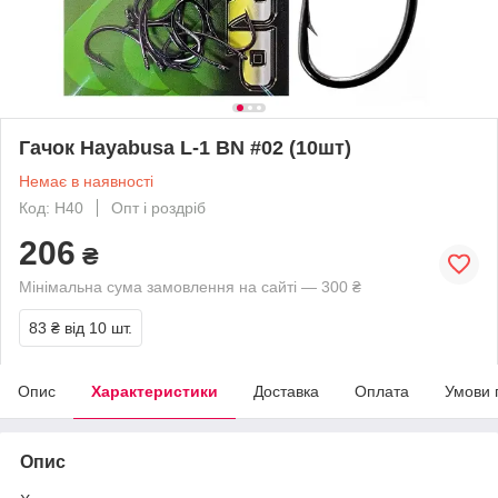
Гачок Hayabusa L-1 BN #02 (10шт)
Немає в наявності
Код: H40
Опт і роздріб
206
₴
Мінімальна сума замовлення на сайті — 300 ₴
83 ₴
від 10 шт.
Опис
Характеристики
Доставка
Оплата
Умови 
Опис