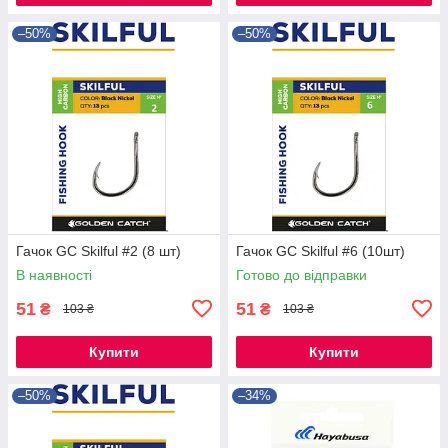
–50%
–50%
Гачок GC Skilful #2 (8 шт)
Гачок GC Skilful #6 (10шт)
В наявності
Готово до відправки
51
51
₴
₴
103 ₴
103 ₴
Купити
Купити
–50%
–34%