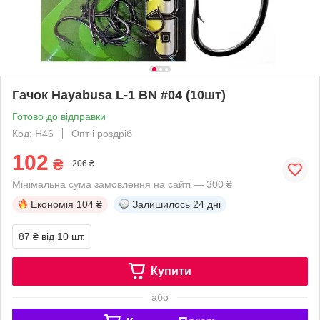
Гачок Hayabusa L-1 BN #04 (10шт)
Готово до відправки
Код: H46
Опт і роздріб
102
₴
206 ₴
Мінімальна сума замовлення на сайті — 300 ₴
Економія
104 ₴
Залишилось
24 дні
87 ₴
від 10 шт.
Купити
або