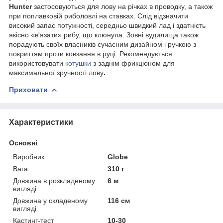
Hunter
застосовуються для лову на річках в проводку, а також
при поплавковій риболовлі на ставках. Слід відзначити
високий запас потужності, середньо швидкий лад і здатність
якісно «в'язати» рибу, що клюнула. Зовні вудилища також
порадують своїх власників сучасним дизайном і ручкою з
покриттям проти ковзання в руці. Рекомендується
використовувати
котушки
з заднім фрикціоном для
максимальної зручності лову
.
Приховати
Характеристики
Основні
Виробник
Globe
Вага
310 г
Довжина в розкладеному
6 м
вигляді
Довжина у складеному
116 см
вигляді
Кастинг-тест
10-30