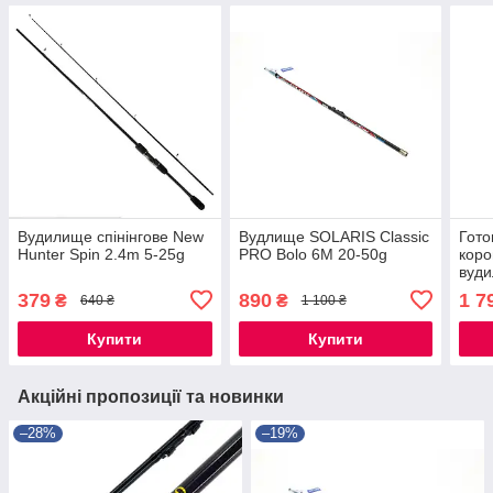
Вудилище спінінгове New
Вудлище SOLARIS Classic
Гото
Hunter Spin 2.4m 5-25g
PRO Bolo 6М 20-50g
коро
вуди
6000
379
890
1 7
₴
₴
640 ₴
1 100 ₴
Купити
Купити
Акційні пропозиції та новинки
–28%
–19%