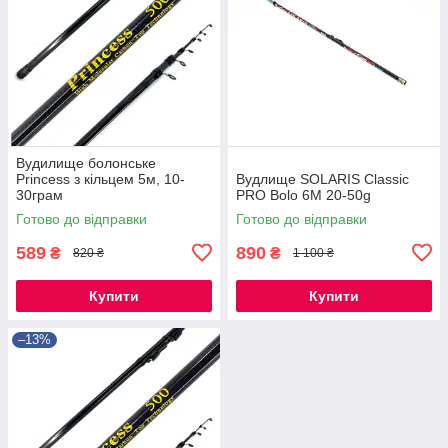
Вудилище болонське
Princess з кільцем 5м, 10-
Вудлище SOLARIS Classic
30грам
PRO Bolo 6М 20-50g
Готово до відправки
Готово до відправки
589
890
₴
₴
820 ₴
1 100 ₴
Купити
Купити
–13%