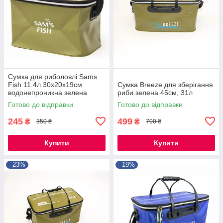
Сумка для риболовлі Sams
Fish 11.4л 30x20x19см
Сумка Breeze для зберігання
водонепроникна зелена
риби зелена 45см, 31л
Готово до відправки
Готово до відправки
245
499
₴
₴
350 ₴
700 ₴
Купити
Купити
–23%
–19%