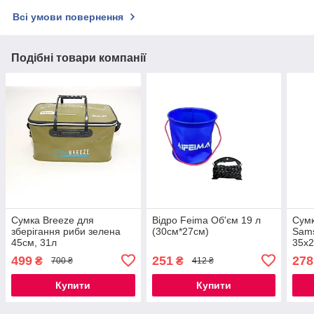
Всі умови повернення
Подібні товари компанії
Сумка Breeze для
Відро Feima Об'єм 19 л
Сумк
зберігання риби зелена
(30см*27см)
Sams
45см, 31л
35x
водо
499
251
278
₴
₴
700 ₴
412 ₴
Купити
Купити