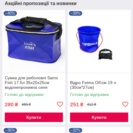
Акційні пропозиції та новинки
–40%
–39%
Сумка для риболовлі Sams
Fish 17.5л 35x20x25см
Відро Feima Об'єм 19 л
водонепроникна синя
(30см*27см)
Готово до відправки
Готово до відправки
280
251
₴
₴
465 ₴
412 ₴
Купити
Купити
–36%
–32%