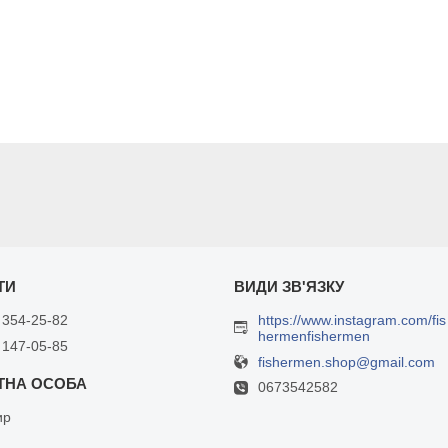
 354-25-82
https://www.instagram.com/fis
hermenfishermen
 147-05-85
fishermen.shop@gmail.com
0673542582
ир