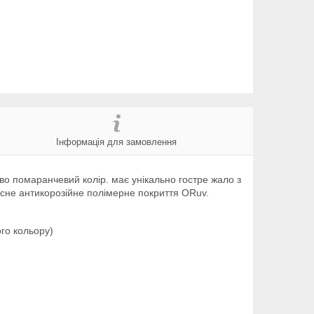
Інформація для замовлення
о помаранчевий колір. має унікально гостре жало з
існе антикорозійне полімерне покриття ORuv.
го кольору)