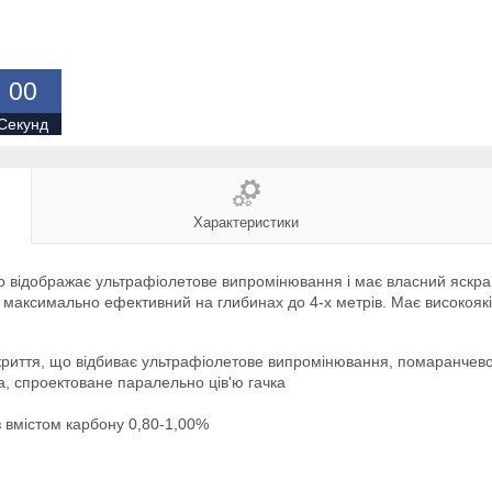
0
0
Секунд
Характеристики
 відображає ультрафіолетове випромінювання і має власний яскрав
я максимально ефективний на глибинах до 4-х метрів. Має високояк
криття, що відбиває ультрафіолетове випромінювання, помаранчево
а, спроектоване паралельно ців'ю гачка
з вмістом карбону 0,80-1,00%