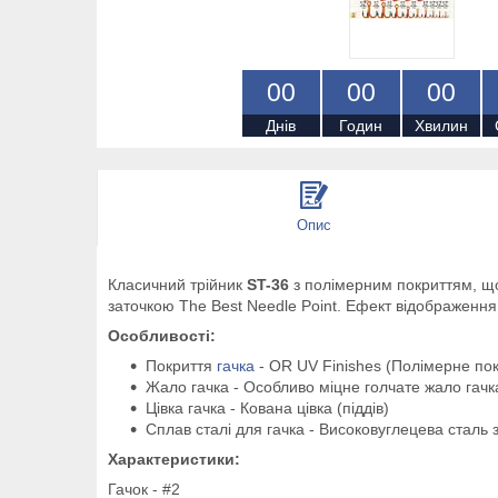
0
0
0
0
0
0
Днів
Годин
Хвилин
Опис
Класичний трійник
ST-36
з полімерним покриттям, що
заточкою The Best Needle Point. Ефект відображенн
Особливості:
Покриття
гачка
- OR UV Finishes (Полімерне по
Жало гачка - Особливо міцне голчате жало гачк
Цівка гачка - Кована цівка (піддів)
Сплав сталі для гачка - Високовуглецева сталь 
Характеристики:
Гачок - #2