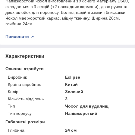
Напівжорсткий чохол виготовлений з якісного матеріалу D600,
складається з 3 секцій (+2 накладних кармани), двох ручок та
двох шлейок для переносу. Великі, надійні замки і блискавки.
Чохол має жорсткий каркас, міцну тканину. Ширина 26см,
глибина 24см.
Приховати
Характеристики
Основні атрибути
Виробник
Eclipse
Країна виробник
Китай
Колір
Зелений
Кількість відділень
3
Тип
Чохол для вудилищ
Тип корпусу
Напівжорсткий
Габаритні розміри
Глибина
24 см