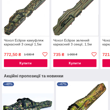
Чохол Eclipse камуфляж
Чохол Eclipse зелений
Чохо
каркасний 3 секції 1,5м
каркасний 3 секції, 1,5м
карк
772,50
735
721
₴
₴
1 030 ₴
1 000 ₴
Купити
Купити
Акційні пропозиції та новинки
–48%
–47%