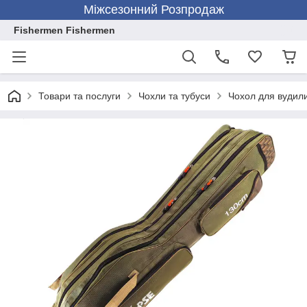
Міжсезонний Розпродаж
Fishermen Fishermen
Товари та послуги
Чохли та тубуси
Чохол для вудили