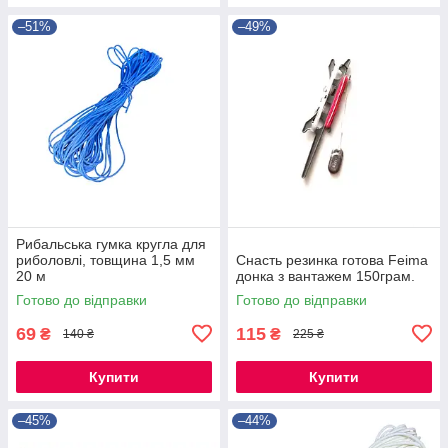
–51%
–49%
Рибальська гумка кругла для
риболовлі, товщина 1,5 мм
Снасть резинка готова Feima
20 м
донка з вантажем 150грам.
Готово до відправки
Готово до відправки
69
115
₴
₴
140 ₴
225 ₴
Купити
Купити
–45%
–44%