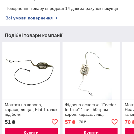
Повернення товару впродовж 14 днів за рахунок покупця
Всі умови повернення
Подібні товари компанії
Монтаж на коропа,
Фідрена оснастка "Feeder
Монт
карася, ляща , Flat 1 гачок
In-Line" 1 гач. 50 грам
Heav
під бойл
короп, карась, лящ,
гачо
плотва
51
57
70
₴
₴
70 ₴
Купити
Купити