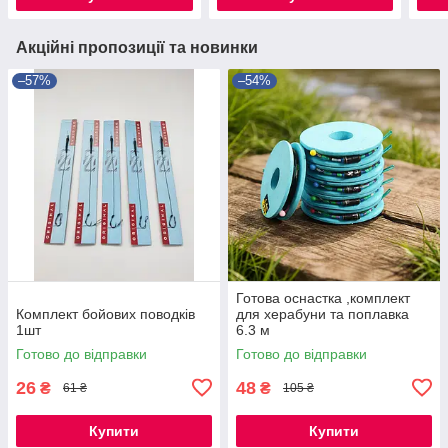
Акційні пропозиції та новинки
–57%
–54%
Готова оснастка ,комплект
Комплект бойових поводків
для херабуни та поплавка
1шт
6.3 м
Готово до відправки
Готово до відправки
26
48
₴
₴
61 ₴
105 ₴
Купити
Купити