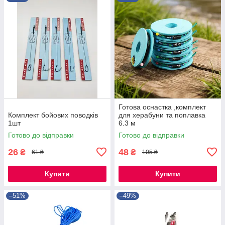
Готова оснастка ,комплект
Комплект бойових поводків
для херабуни та поплавка
1шт
6.3 м
Готово до відправки
Готово до відправки
26
48
₴
₴
61 ₴
105 ₴
Купити
Купити
–51%
–49%