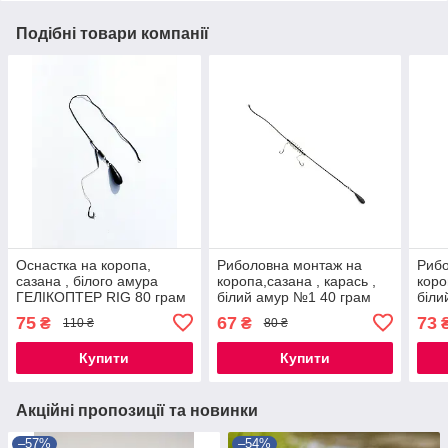
Подібні товари компанії
Оснастка на коропа,
Риболовна монтаж на
Рибо
сазана , білого амура
коропа,сазана , карась ,
коро
ГЕЛІКОПТЕР RIG 80 грам
білий амур №1 40 грам
біли
75
67
73
₴
₴
110 ₴
80 ₴
Купити
Купити
Акційні пропозиції та новинки
–57%
–54%