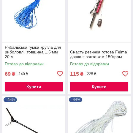
Рибальська гумка кругла для
риболовлі, товщина 1,5 мм
Снасть резинка готова Feima
20 м
донка з вантажем 150грам.
Готово до відправки
Готово до відправки
69
115
₴
₴
140 ₴
225 ₴
Купити
Купити
–45%
–44%