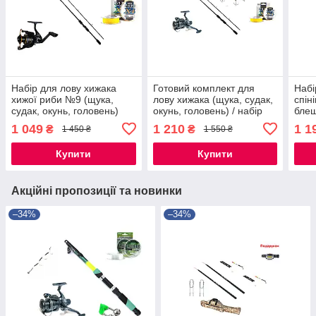
Набір для лову хижака
Готовий комплект для
Набі
хижої риби №9 (щука,
лову хижака (щука, судак,
спін
судак, окунь, головень)
окунь, головень) / набір
блеш
для рибалки на подарунок
окун
1 049
1 210
1 1
₴
₴
1 450 ₴
1 550 ₴
для 
риб
Купити
Купити
Акційні пропозиції та новинки
–34%
–34%