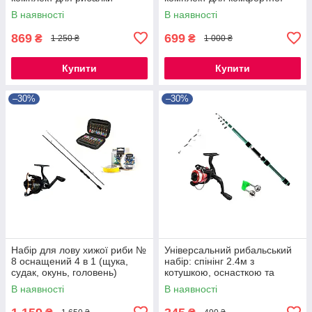
риболовлі
В наявності
В наявності
869
699
₴
₴
1 250 ₴
1 000 ₴
Купити
Купити
–30%
–30%
Набір для лову хижої риби №
Універсальний рибальський
8 оснащений 4 в 1 (щука,
набір: спінінг 2.4м з
судак, окунь, головень)
котушкою, оснасткою та
сигналізатором
В наявності
В наявності