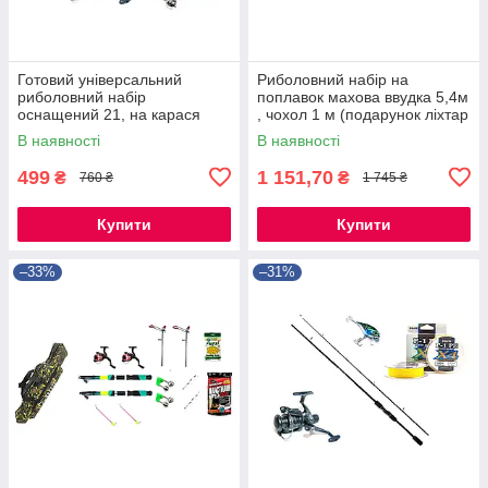
Готовий універсальний
Риболовний набір на
риболовний набір
поплавок махова ввудка 5,4м
оснащений 21, на карася
, чохол 1 м (подарунок ліхтар
,коропа, ляща, плотва
)
В наявності
В наявності
499
1 151,70
₴
₴
760 ₴
1 745 ₴
Купити
Купити
–33%
–31%