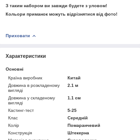
З таким набором ви завжди будете з уловом!
Кольори приманок можуть відрізнятися від фото!
Приховати
Характеристики
Основні
Країна виробник
Китай
Довжина в розкладеному
2.1 м
вигляді
Довжина у складеному
1.1 см
вигляді
Кастинг-тест
5-25
Клас
Середній
Колір
Помаранчевий
Конструкція
Штекерна