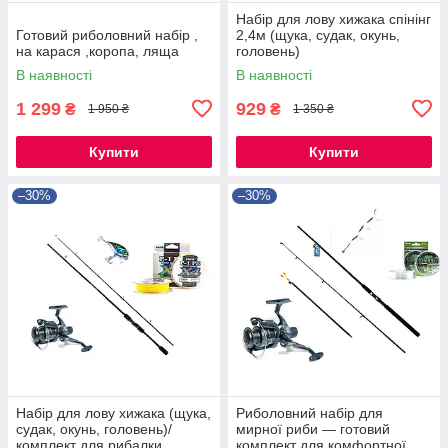
Набір для лову хижака спінінг
Готовий риболовний набір ,
2,4м (щука, судак, окунь,
на карася ,коропа, ляща
головень)
В наявності
В наявності
1 299
929
₴
₴
1 950 ₴
1 350 ₴
Купити
Купити
–30%
–30%
Набір для лову хижака (щука,
Риболовний набір для
судак, окунь, головень)/
мирної риби — готовий
комплект для рибалки
комплект для комфортної