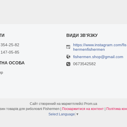
 354-25-82
https://www.instagram.com/fis
hermenfishermen
 147-05-85
fishermen.shop@gmail.com
0673542582
ир
Сайт створений на маркетплейсі
Prom.ua
Інтернет магазин товарів для риболовлі Fishermen |
Поскаржитися на контент
|
Політика ко
Select Language
▼