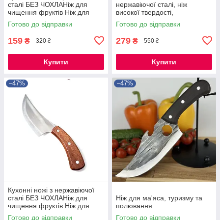
сталі БЕЗ ЧОХЛАНіж для
нержавіючої сталі, ніж
чищення фруктів Ніж для
високої твердості,
м'яса Ніж для обвалки Ножі
портативний ніж для
Готово до відправки
Готово до відправки
для чищення овочів Кухо
чищення, ніж для барбекю
159
279
₴
₴
320 ₴
550 ₴
Купити
Купити
–47%
–47%
Кухонні ножі з нержавіючої
сталі БЕЗ ЧОХЛАНіж для
Ніж для ма'яса, туризму та
чищення фруктів Ніж для
полювання
м'яса Ніж для обвалки Ножі
Готово до відправки
Готово до відправки