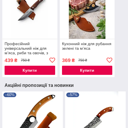
Професійний
Кухонний ніж для рубання
універсальний ніж для
зелені та м’яса
м’яса, риби та овочів, з
дерев’яною ручкоюта
439
369
₴
₴
750 ₴
750 ₴
чохлом
Купити
Купити
Акційні пропозиції та новинки
–60%
–57%