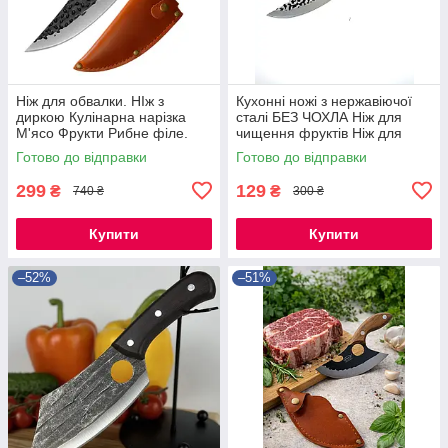
Ніж для обвалки. НІж з
Кухонні ножі з нержавіючої
диркою Кулінарна нарізка
сталі БЕЗ ЧОХЛА Ніж для
М'ясо Фрукти Рибне філе.
чищення фруктів Ніж для
Ніж з нержавіючої сталі
м'яса Ніж для обвалки Ножі
Готово до відправки
Готово до відправки
для чищення овочів Кухо
299
129
₴
₴
740 ₴
300 ₴
Купити
Купити
–52%
–51%