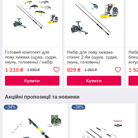
Готовий комплект для
Набір для лову хижака
Набі
лову хижака (щука, судак,
спінінг 2,4м (щука, судак,
блеш
окунь, головень) / набір
окунь, головень)
коту
для рибалки на подарунок
суда
1 210
929
1 5
₴
₴
1 550 ₴
1 350 ₴
комп
комп
Купити
Купити
Акційні пропозиції та новинки
–34%
–34%