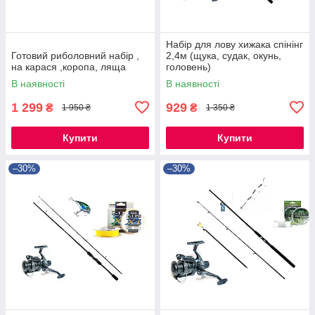
Набір для лову хижака спінінг
Готовий риболовний набір ,
2,4м (щука, судак, окунь,
на карася ,коропа, ляща
головень)
В наявності
В наявності
1 299
929
₴
₴
1 950 ₴
1 350 ₴
Купити
Купити
–30%
–30%