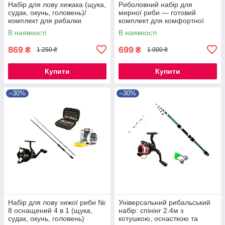
Набір для лову хижака (щука,
Риболовний набір для
судак, окунь, головень)/
мирної риби — готовий
комплект для рибалки
комплект для комфортної
риболовлі
В наявності
В наявності
869
699
₴
₴
1 250 ₴
1 000 ₴
Купити
Купити
–30%
–30%
Набір для лову хижої риби №
Універсальний рибальський
8 оснащений 4 в 1 (щука,
набір: спінінг 2.4м з
судак, окунь, головень)
котушкою, оснасткою та