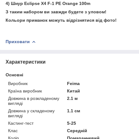
4) Шнур Eclipse X4 F-1 PE Orange 100m
З таким набором ви завжди будете з уловом!
Кольори приманок можуть відрізнятися від фото!
Приховати
Характеристики
Основні
Виробник
Feima
Країна виробник
Китай
Довжина в розкладеному
2.1 м
вигляді
Довжина у складеному
1.1 см
вигляді
Кастинг-тест
5-25
Клас
Середній
Колір
Помаранчевий