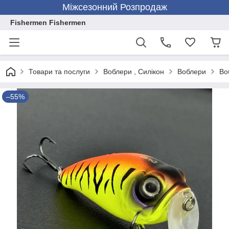
Міжсезонний Розпродаж
Fishermen Fishermen
Товари та послуги
Воблери , Силікон
Воблери
Во
–55%