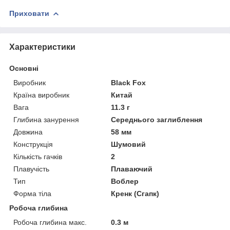
Приховати
Характеристики
Основні
Виробник
Black Fox
Країна виробник
Китай
Вага
11.3 г
Глибина занурення
Середнього заглиблення
Довжина
58 мм
Конструкція
Шумовий
Кількість гачків
2
Плавучість
Плаваючий
Тип
Воблер
Форма тіла
Кренк (Сгапк)
Робоча глибина
Робоча глибина макс.
0.3 м