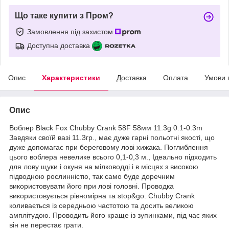
Що таке купити з Пром?
Замовлення під захистом
Доступна доставка
Опис
Характеристики
Доставка
Оплата
Умови 
Опис
Воблер Black Fox Chubby Crank 58F 58мм 11.3g 0.1-0.3m
Завдяки своїй вазі 11.3гр., має дуже гарні польотні якості, що
дуже допомагає при береговому лові хижака. Поглиблення
цього воблера невелике всього 0,1-0,3 м., Ідеально підходить
для лову щуки і окуня на мілководді і в місцях з високою
підводною рослинністю, так само буде доречним
використовувати його при лові головні. Проводка
використовується рівномірна та stop&go. Chubby Crank
коливається із середньою частотою та досить великою
амплітудою. Проводить його краще із зупинками, під час яких
він не перестає грати.