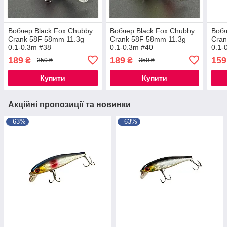
Воблер Black Fox Chubby
Воблер Black Fox Chubby
Вобл
Crank 58F 58mm 11.3g
Crank 58F 58mm 11.3g
Cran
0.1-0.3m #38
0.1-0.3m #40
0.1-
189
189
159
₴
₴
350 ₴
350 ₴
Купити
Купити
Акційні пропозиції та новинки
–63%
–63%