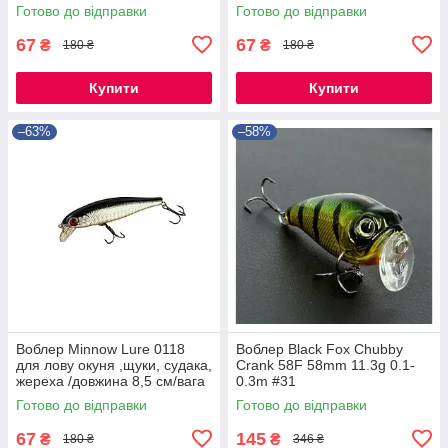
9,2грам/
9,2грам/
Готово до відправки
Готово до відправки
67
67
₴
₴
180 ₴
180 ₴
Купити
Купити
–63%
–58%
Воблер Minnow Lure 0118
Воблер Black Fox Chubby
для лову окуня ,щуки, судака,
Crank 58F 58mm 11.3g 0.1-
жереха /довжина 8,5 см/вага
0.3m #31
9,2грам/
Готово до відправки
Готово до відправки
67
145
₴
₴
180 ₴
346 ₴