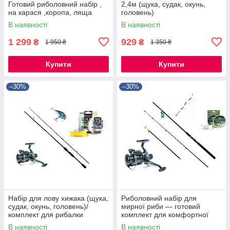
Готовий риболовний набір ,
2,4м (щука, судак, окунь,
на карася ,коропа, ляща
головень)
В наявності
В наявності
1 299
929
₴
₴
1 950 ₴
1 350 ₴
Купити
Купити
–30%
–30%
Набір для лову хижака (щука,
Риболовний набір для
судак, окунь, головень)/
мирної риби — готовий
комплект для рибалки
комплект для комфортної
риболовлі
В наявності
В наявності