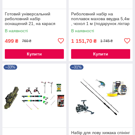
Готовий універсальний
Риболовний набір на
риболовний набір
поплавок махова ввудка 5,4м
оснащений 21, на карася
, чохол 1 м (подарунок ліхтар
,коропа, ляща, плотва
)
В наявності
В наявності
499
1 151,70
₴
₴
760 ₴
1 745 ₴
Купити
Купити
–33%
–31%
Набір для лову хижака спінінг