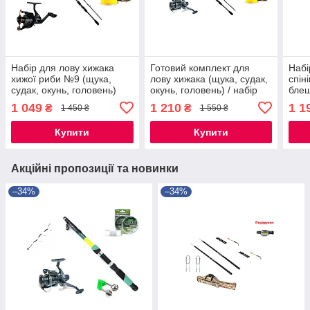
Набір для лову хижака
Готовий комплект для
Набі
хижої риби №9 (щука,
лову хижака (щука, судак,
спін
судак, окунь, головень)
окунь, головень) / набір
блеш
для рибалки на подарунок
окун
1 049
1 210
1 1
₴
₴
1 450 ₴
1 550 ₴
для 
риб
Купити
Купити
Акційні пропозиції та новинки
–34%
–34%