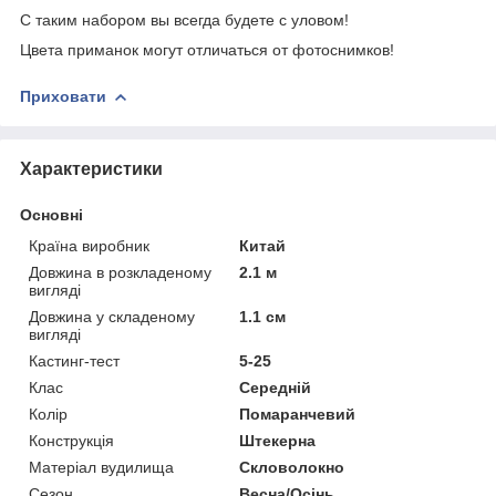
С таким набором вы всегда будете с уловом!
Цвета приманок могут отличаться от фотоснимков!
Приховати
Характеристики
Основні
Країна виробник
Китай
Довжина в розкладеному
2.1 м
вигляді
Довжина у складеному
1.1 см
вигляді
Кастинг-тест
5-25
Клас
Середній
Колір
Помаранчевий
Конструкція
Штекерна
Матеріал вудилища
Скловолокно
Сезон
Весна/Осінь