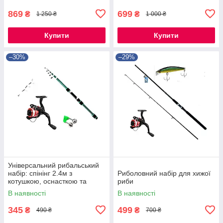
869
699
₴
₴
1 250 ₴
1 000 ₴
Купити
Купити
–30%
–29%
Універсальний рибальський
набір: спінінг 2.4м з
Риболовний набір для хижої
котушкою, оснасткою та
риби
сигналізатором
В наявності
В наявності
345
499
₴
₴
490 ₴
700 ₴