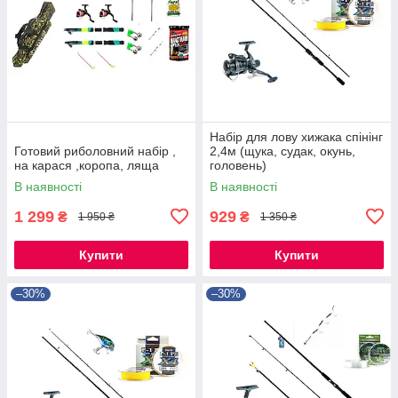
Набір для лову хижака спінінг
Готовий риболовний набір ,
2,4м (щука, судак, окунь,
на карася ,коропа, ляща
головень)
В наявності
В наявності
1 299
929
₴
₴
1 950 ₴
1 350 ₴
Купити
Купити
–30%
–30%