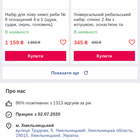
Набір для лову хижої риби №
Універсальний рибальський
8 оснащений 4 в 1 (щука,
набір: спінінг 2.4м з
судак, окунь, головень)
котушкою, оснасткою та
сигналізатором
В наявності
В наявності
1 159
345
₴
₴
1 650 ₴
490 ₴
Купити
Купити
Показати ще
Про нас
96% позитивних з 1313 відгуків за рік
Працює з 02.07.2020
м. Хмельницький
вулиця Трудова, 5, Хмельницький, Хмельницька область,
29015, Хмельницький, Україна