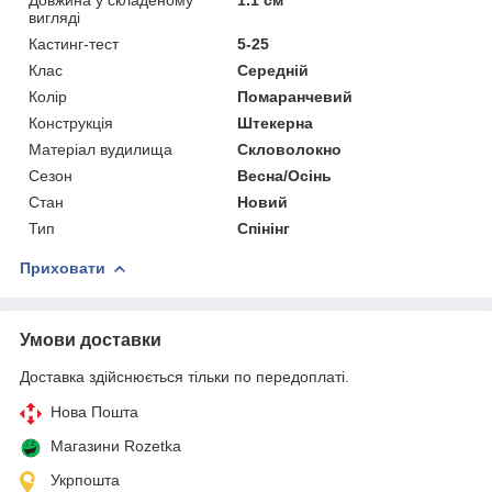
вигляді
Кастинг-тест
5-25
Клас
Середній
Колір
Помаранчевий
Конструкція
Штекерна
Матеріал вудилища
Скловолокно
Сезон
Весна/Осінь
Стан
Новий
Тип
Спінінг
Приховати
Умови доставки
Доставка здійснюється тільки по передоплаті.
Нова Пошта
Магазини Rozetka
Укрпошта