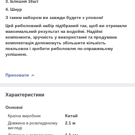
3. Блешня 16шт
4. Шнур
З таким набором ви завжди будете з уловом!
Цей риболовний набір підібраний так, щоб ви отримали
максимальний результат на водоймі. Надійні
компоненти, зручність у використанні та продумана
комплектація допоможуть збільшити кількість
покльовок і зробити риболовлю по-справжньому
успішною.
Приховати
Характеристики
Основні
Країна виробник
Китай
Довжина в розкладеному
2.1 м
вигляді
Довжина у складеному
1.1 см