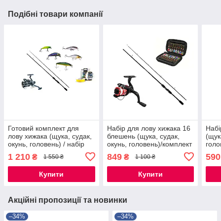
Подібні товари компанії
Готовий комплект для
Набір для лову хижака 16
Набі
лову хижака (щука, судак,
блешень (щука, судак,
(щук
окунь, головень) / набір
окунь, головень)/комплект
голо
для рибалки на подарунок
для рибалки/ комплект
риба
1 210
849
590
₴
₴
1 550 ₴
1 100 ₴
рибалки
риб
Купити
Купити
Акційні пропозиції та новинки
–34%
–34%