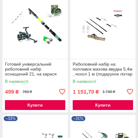
Готовий універсальний
Риболовний набір на
риболовний набір
поплавок махова ввудка 5,4м
оснащений 21, на карася
, чохол 1 м (подарунок ліхтар
,коропа, ляща, плотва
)
В наявності
В наявності
499
1 151,70
₴
₴
760 ₴
1 745 ₴
Купити
Купити
–33%
–31%