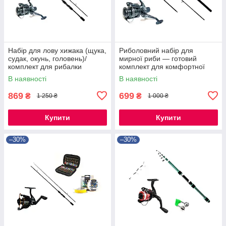
Набір для лову хижака (щука,
Риболовний набір для
судак, окунь, головень)/
мирної риби — готовий
комплект для рибалки
комплект для комфортної
риболовлі
В наявності
В наявності
869
699
₴
₴
1 250 ₴
1 000 ₴
Купити
Купити
–30%
–30%