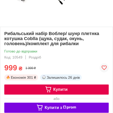
Рибальський набір Воблер/ шунр плетнка
котушка Coblla (щука, судак, окунь,
головень)/комплект для рибалки
Готово до відправки
Код: 10549
Роздріб
999
₴
1 300 ₴
Економія
301 ₴
Залишилось
26 днів
Купити
або
Купити з