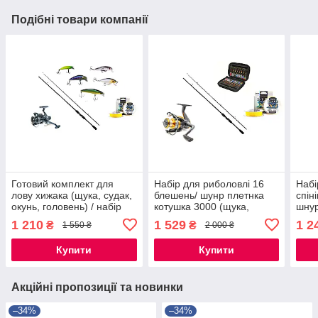
Подібні товари компанії
Готовий комплект для
Набір для риболовлі 16
Набі
лову хижака (щука, судак,
блешень/ шунр плетнка
спін
окунь, головень) / набір
котушка 3000 (щука,
шнур
для рибалки на подарунок
судак, окунь, головень)/
суда
1 210
1 529
1 2
₴
₴
1 550 ₴
2 000 ₴
комплект для рибалки/
комплект рибалки
Купити
Купити
Акційні пропозиції та новинки
–34%
–34%