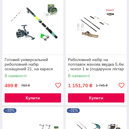
Готовий універсальний
Риболовний набір на
риболовний набір
поплавок махова ввудка 5,4м
оснащений 21, на карася
, чохол 1 м (подарунок ліхтар
,коропа, ляща, плотва
)
В наявності
В наявності
499
1 151,70
₴
₴
760 ₴
1 745 ₴
Купити
Купити
–33%
–31%