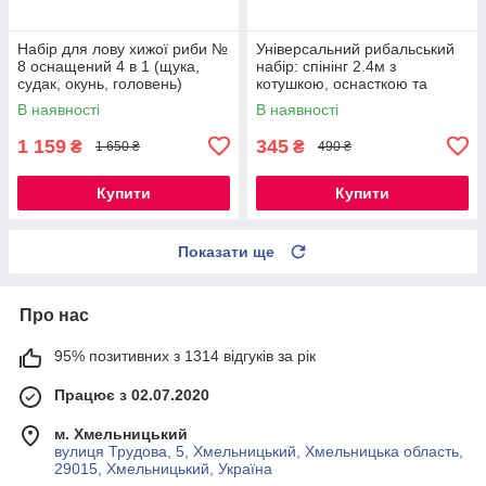
Набір для лову хижої риби №
Універсальний рибальський
8 оснащений 4 в 1 (щука,
набір: спінінг 2.4м з
судак, окунь, головень)
котушкою, оснасткою та
сигналізатором
В наявності
В наявності
1 159
345
₴
₴
1 650 ₴
490 ₴
Купити
Купити
Показати ще
Про нас
95% позитивних з 1314 відгуків за рік
Працює з 02.07.2020
м. Хмельницький
вулиця Трудова, 5, Хмельницький, Хмельницька область,
29015, Хмельницький, Україна