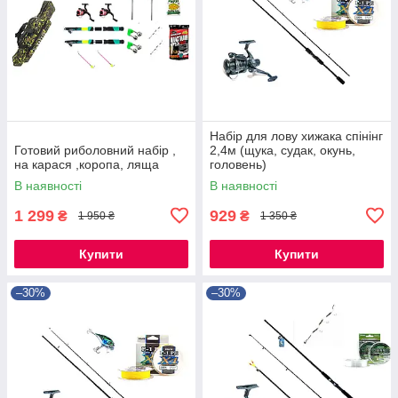
Набір для лову хижака спінінг
Готовий риболовний набір ,
2,4м (щука, судак, окунь,
на карася ,коропа, ляща
головень)
В наявності
В наявності
1 299
929
₴
₴
1 950 ₴
1 350 ₴
Купити
Купити
–30%
–30%