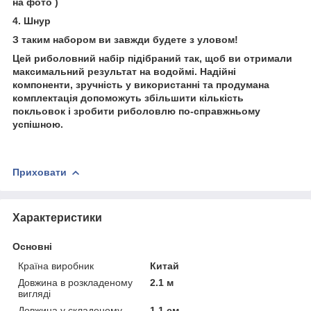
на фото )
4. Шнур
З таким набором ви завжди будете з уловом!
Цей риболовний набір підібраний так, щоб ви отримали
максимальний результат на водоймі. Надійні
компоненти, зручність у використанні та продумана
комплектація допоможуть збільшити кількість
покльовок і зробити риболовлю по-справжньому
успішною.
Приховати
Характеристики
Основні
Країна виробник
Китай
Довжина в розкладеному
2.1 м
вигляді
Довжина у складеному
1.1 см