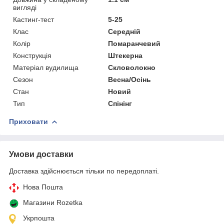
вигляді
Кастинг-тест
5-25
Клас
Середній
Колір
Помаранчевий
Конструкція
Штекерна
Матеріал вудилища
Скловолокно
Сезон
Весна/Осінь
Стан
Новий
Тип
Спінінг
Приховати
Умови доставки
Доставка здійснюється тільки по передоплаті.
Нова Пошта
Магазини Rozetka
Укрпошта