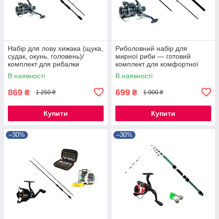
Набір для лову хижака (щука,
Риболовний набір для
судак, окунь, головень)/
мирної риби — готовий
комплект для рибалки
комплект для комфортної
риболовлі
В наявності
В наявності
869
699
₴
₴
1 250 ₴
1 000 ₴
Купити
Купити
–30%
–30%