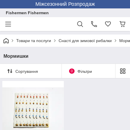
Міжсезонний Розпродаж
Fishermen Fishermen
Товари та послуги
Снасті для зимової рибалки
Морм
Мормишки
Сортування
0
Фільтри