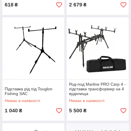
618
2 679
₴
₴
Род-под Marline PRO Carp 4 -
Підставка рід під Touglon
підставка трансформер на 4
Fishing SAC
вудилища
Немає в наявності
Немає в наявності
1 040
5 500
₴
₴