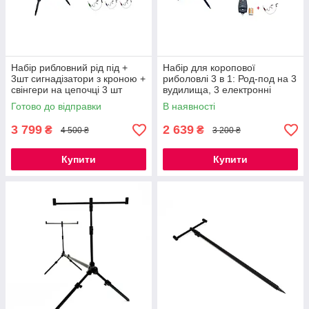
Набір рибловний рід під +
Набір для коропової
3шт сигнадізатори з кроною +
риболовлі 3 в 1: Род-под на 3
свінгери на цепочці 3 шт
вудилища, 3 електронні
сигналізатори клювання з
Готово до відправки
В наявності
батарейками, 3 свінгери на
штанз
3 799
2 639
₴
₴
4 500 ₴
3 200 ₴
Купити
Купити