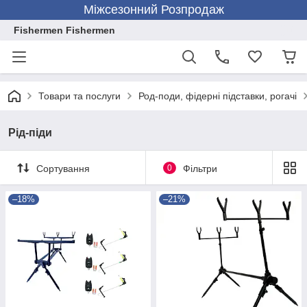
Міжсезонний Розпродаж
Fishermen Fishermen
Товари та послуги
Род-поди, фідерні підставки, рогачі
Рід-піди
Сортування
0
Фільтри
–18%
–21%