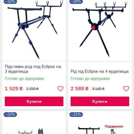
–32%
–18%
Підставка род под Eclipse на
3 вудилища
Рід під Eclipse на 4 вудилища
Готово до відправки
Готово до відправки
1 529
2 589
₴
₴
2 250 ₴
3 140 ₴
Купити
Купити
–22%
–21%