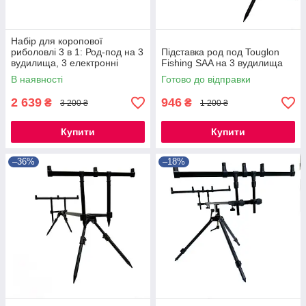
Набір для коропової
риболовлі 3 в 1: Род-под на 3
Підставка род под Touglon
вудилища, 3 електронні
Fishing SAA на 3 вудилища
сигналізатори клювання з
В наявності
Готово до відправки
батарейками, 3 свінгери на
штанз
2 639
946
₴
₴
3 200 ₴
1 200 ₴
Купити
Купити
–36%
–18%