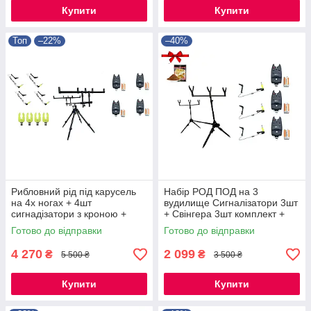
Купити
Купити
Топ
–22%
–40%
Рибловний рід під карусель
Набір РОД ПОД на 3
на 4х ногах + 4шт
вудилище Сигналізатори 3шт
сигнадізатори з кроною +
+ Свінгера 3шт комплект +
свінгери на штанзі 4 шт, рогач
чохол.В подарунок волосінь
Готово до відправки
Готово до відправки
4 шт
тісто Херабуна
4 270
2 099
₴
₴
5 500 ₴
3 500 ₴
Купити
Купити