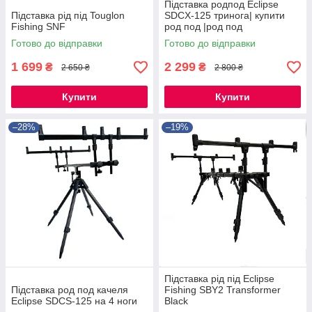
Підставка родпод Eclipse
Підставка рід під Touglon
SDCX-125 тринога| купити
Fishing SNF
род под |род под
Готово до відправки
Готово до відправки
1 699
2 299
₴
₴
2 650 ₴
2 800 ₴
Купити
Купити
–28%
–19%
Підставка рід під Eclipse
Підставка род под качеля
Fishing SBY2 Transformer
Eclipse SDCS-125 на 4 ноги
Black