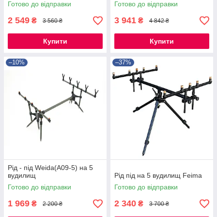
Готово до відправки
Готово до відправки
2 549
3 941
₴
₴
3 560 ₴
4 842 ₴
Купити
Купити
–10%
–37%
Рід - під Weida(A09-5) на 5
вудилищ
Рід під на 5 вудилищ Feima
Готово до відправки
Готово до відправки
1 969
2 340
₴
₴
2 200 ₴
3 700 ₴