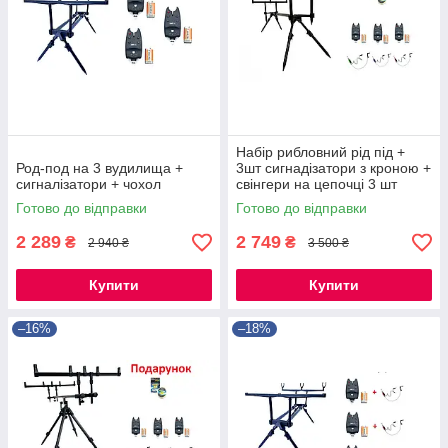
Набір рибловний рід під +
Род-под на 3 вудилища +
3шт сигнадізатори з кроною +
сигналізатори + чохол
свінгери на цепочці 3 шт
Готово до відправки
Готово до відправки
2 289
2 749
₴
₴
2 940 ₴
3 500 ₴
Купити
Купити
–16%
–18%