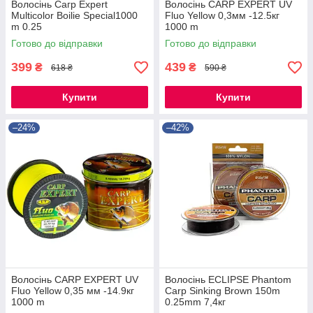
Волосінь Сагр Expert
Волосінь CARP EXPERT UV
Multicolor Boilie Special1000
Fluo Yellow 0,3мм -12.5кг
m 0.25
1000 m
Готово до відправки
Готово до відправки
399
439
₴
₴
618 ₴
590 ₴
Купити
Купити
–24%
–42%
Волосінь CARP EXPERT UV
Волосінь ECLIPSE Phantom
Fluo Yellow 0,35 мм -14.9кг
Carp Sinking Brown 150m
1000 m
0.25mm 7,4кг