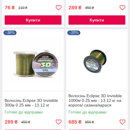
76
289
₴
₴
110 ₴
450 ₴
Купити
Купити
–36%
–20%
Волосінь Eclipse 3D Invisible
Волосінь Eclipse 3D Invisible
1000м 0.25 мм - 13.12 кг на
300м 0.25 мм - 13.12 кг
коропа/ сазана/карася
Готово до відправки
Готово до відправки
289
685
₴
₴
450 ₴
855 ₴