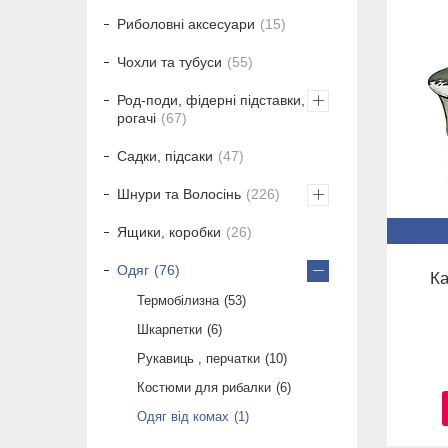
Риболовні аксесуари
15
Чохли та тубуси
55
Род-поди, фідерні підставки,
рогачі
67
Садки, підсаки
47
Шнури та Волосінь
226
Ящики, коробки
26
Одяг
76
Ка
Термобілизна
53
Шкарпетки
6
Рукавиць , перчатки
10
Костюми для рибалки
6
Одяг від комах
1