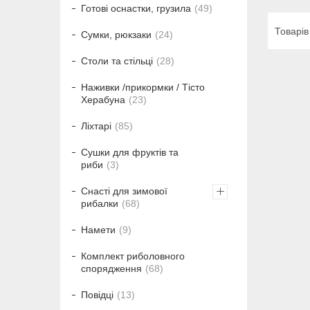
Готові оснастки, грузила
49
Сумки, рюкзаки
24
Столи та стільці
28
Наживки /прикормки / Тісто
Херабуна
23
Ліхтарі
85
Сушки для фруктів та
риби
3
Снасті для зимової
рибалки
68
Намети
9
Комплект риболовного
спорядження
68
Повідці
13