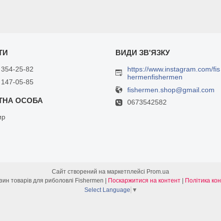
 354-25-82
https://www.instagram.com/fis
hermenfishermen
 147-05-85
fishermen.shop@gmail.com
0673542582
ир
Сайт створений на маркетплейсі
Prom.ua
Інтернет магазин товарів для риболовлі Fishermen |
Поскаржитися на контент
|
Політика ко
Select Language
▼