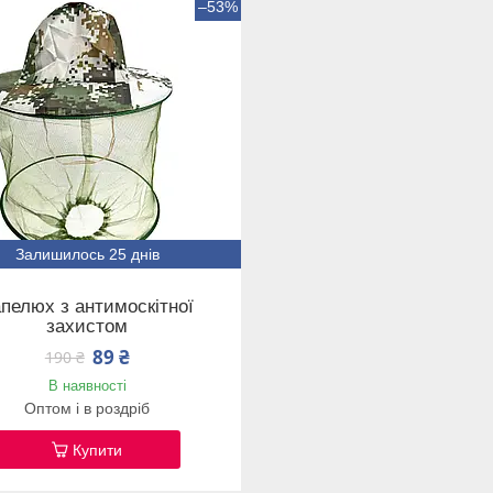
–53%
Залишилось 25 днів
пелюх з антимоскітної
захистом
89 ₴
190 ₴
В наявності
Оптом і в роздріб
Купити