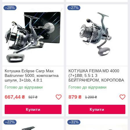
–28%
–27%
Котушка Eclipse Carp Max
КОТУШКА FEIMA MD 4000
Baitrunner 5000, композитна
(7+1BB; 5.5:1 З
шпуля, 3+1bb, 4.8:1
БЕЙТРАНЕРОМ, КОРОПОВА
КОТУШКА (КОНУСНА
Готово до відправки
Готово до відправки
ШПУЛЯ
667,44
879
₴
₴
927 ₴
1 200 ₴
Купити
Купити
–22%
–31%