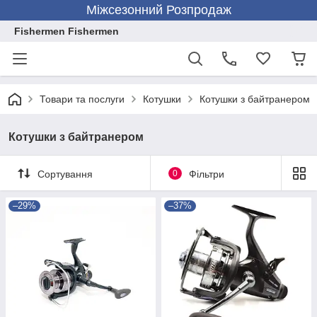
Міжсезонний Розпродаж
Fishermen Fishermen
Товари та послуги
Котушки
Котушки з байтранером
Котушки з байтранером
Сортування
0
Фільтри
–29%
–37%