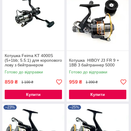
Котушка Feima KT 4000S
(5+1bb; 5.5:1) для коропового
Котушка HIBOY J3 FR 9 +
лову з бейтранером
1BB З байтраннер 5000
Готово до відправки
Готово до відправки
859
959
₴
₴
1 100 ₴
1 390 ₴
Купити
Купити
–23%
–25%