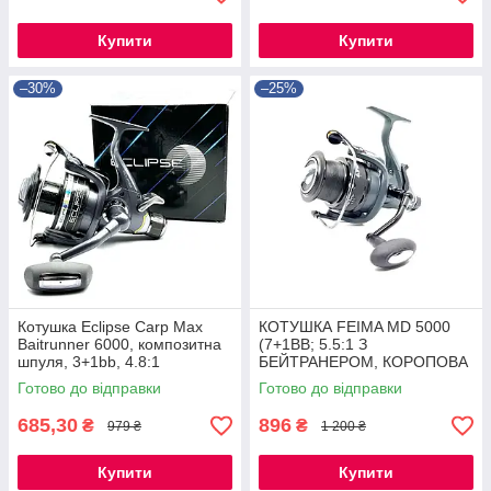
Купити
Купити
–30%
–25%
Котушка Eclipse Carp Max
КОТУШКА FEIMA MD 5000
Baitrunner 6000, композитна
(7+1BB; 5.5:1 З
шпуля, 3+1bb, 4.8:1
БЕЙТРАНЕРОМ, КОРОПОВА
КОТУШКА (КОНУСНА
Готово до відправки
Готово до відправки
ШПУЛЯ
685,30
896
₴
₴
979 ₴
1 200 ₴
Купити
Купити