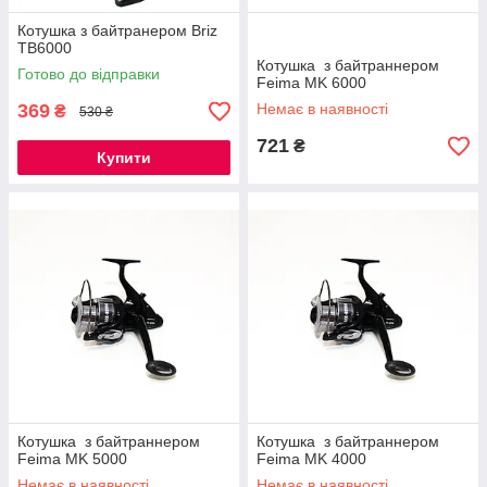
Котушка з байтранером Briz
TB6000
Котушка з байтраннером
Готово до відправки
Feima MK 6000
369
Немає в наявності
₴
530 ₴
721
₴
Купити
Котушка з байтраннером
Котушка з байтраннером
Feima MK 5000
Feima MK 4000
Немає в наявності
Немає в наявності