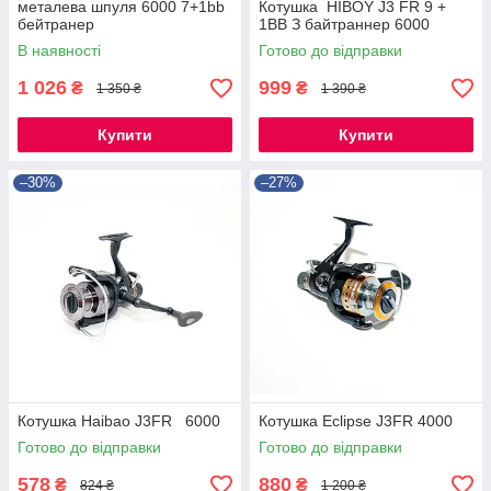
металева шпуля 6000 7+1bb
Котушка HIBOY J3 FR 9 +
бейтранер
1BB З байтраннер 6000
В наявності
Готово до відправки
1 026
999
₴
₴
1 350 ₴
1 390 ₴
Купити
Купити
–30%
–27%
Котушка Haibao J3FR 6000
Котушка Eclipse J3FR 4000
Готово до відправки
Готово до відправки
578
880
₴
₴
824 ₴
1 200 ₴